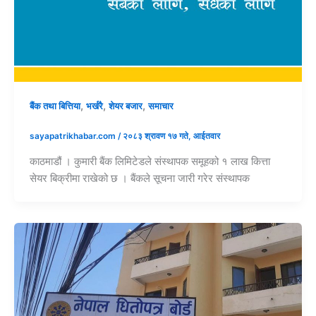
,
,
,
बैंक तथा बित्तिया
भर्खरै
शेयर बजार
समाचार
sayapatrikhabar.com
/
२०८३ श्रावण १७ गते, आईतवार
काठमाडौं । कुमारी बैंक लिमिटेडले संस्थापक समूहको १ लाख कित्ता
सेयर बिक्रीमा राखेको छ । बैंकले सूचना जारी गरेर संस्थापक