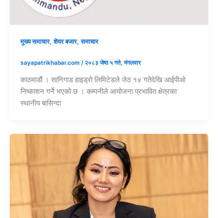
,
,
मुख्य समाचार
शेयर बजार
समाचार
sayapatrikhabar.com
/
२०८३ जेष्ठ ५ गते, मंगलवार
काठमाडौं । सानिगाड हाइड्रो लिमिटेडले जेठ १४ गतेदेखि आईपीओ
निष्काशन गर्ने भएको छ । कम्पनीले आयोजना प्रभावित क्षेत्रका
स्थानीय बासिन्दा