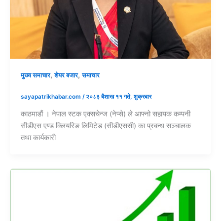
,
,
मुख्य समाचार
शेयर बजार
समाचार
sayapatrikhabar.com
/
२०८३ बैशाख ११ गते, शुक्रबार
काठमाडौं । नेपाल स्टक एक्सचेन्ज (नेप्से) ले आफ्नो सहायक कम्पनी
सीडीएस एण्ड क्लियरिङ लिमिटेड (सीडीएससी) का प्रबन्ध सञ्चालक
तथा कार्यकारी