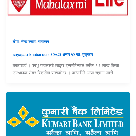
,
,
बीमा
शेयर बजार
समाचार
sayapatrikhabar.com
/
२०८३ असार १२ गते, शुक्रबार
काठमाडौं । प्रभु महालक्ष्मी लाइफ इन्स्योरेन्सले करिब १९ लाख कित्ता
संस्थापक सेयर बिक्रीमा राखेको छ । कम्पनीले आज सूचना जारी