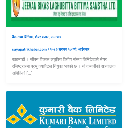
,
,
बैंक तथा बित्तिया
शेयर बजार
समाचार
sayapatrikhabar.com
/
२०८३ श्रावण १७ गते, आईतवार
काठमाडौं । जीवन विकास लघुवित्त वित्तीय संस्था लिमिटेडको सेयर
रजिष्ट्रारमा प्रभु क्यापिटल नियुक्त भएको छ । यो कम्पनीको सञ्चालक
समितिको […]