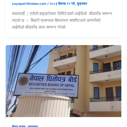
sayapatrikhabar.com
/
२०८३ बैशाख ११ गते, शुक्रबार
काठमाडौं । एपोलो हाइड्रोपावर लिमिटेडको आईपीओ बाँडफाँड सम्पन्न
भएको छ । बिक्री प्रबन्धक हिमालयन क्यापिटलले कम्पनीको
आईपीओ बाँडफाँड आज सम्पन्न गरेको
,
शेयर बजार
समाचार