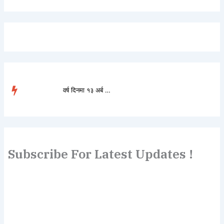
वर्ष दिनमा १३ अर्ब ७७ क�...
TRENDING
Subscribe For Latest Updates !
Lorem ipsum dolor sit amet, consectetur adipiscing elit.
Etiam turpis molestie, dictum esta mattis tellus sed
dignissim, metus.