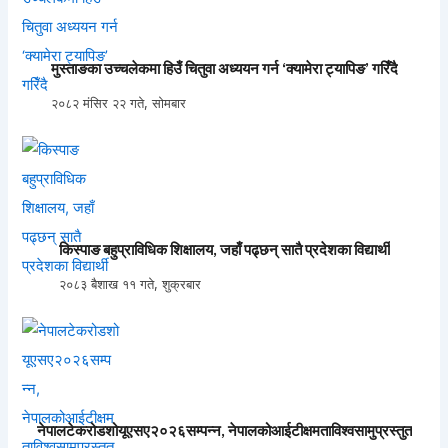
मुस्ताङका उच्चलेकमा हिउँ चितुवा अध्ययन गर्न ‘क्यामेरा ट्यापिङ’ गरिँदै
२०८२ मंसिर २२ गते, सोमबार
किस्पाङ बहुप्राविधिक शिक्षालय, जहाँ पढ्छन् सातै प्रदेशका विद्यार्थी
२०८३ बैशाख ११ गते, शुक्रबार
नेपालटेकरोडशोयूएसए२०२६सम्पन्न, नेपालकोआईटीक्षमताविश्वसामुप्रस्तुत