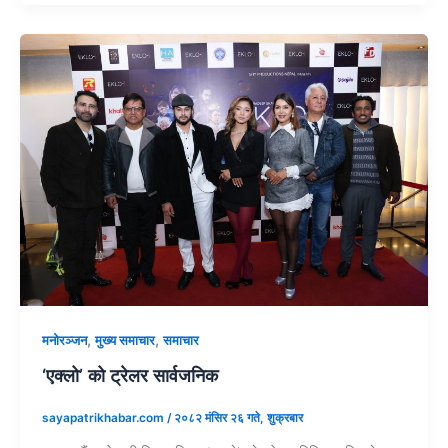
,
,
मनोरञ्जन
मुख्य समाचार
समाचार
‘एक्लो’ को ट्रेलर सार्वजनिक
sayapatrikhabar.com
/
२०८२ मंसिर २६ गते, शुक्रबार