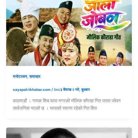
,
मनोरञ्जन
समाचार
sayapatrikhabar.com
/
२०८३ बैशाख २ गते, बुधबार
काठमाडौं । गायक शिब थापा मगरको मौलिक कौराहा गित जाला जोवन
सार्वजनिक भएको छ । थापाको स्वरमा रहेको गित शिव