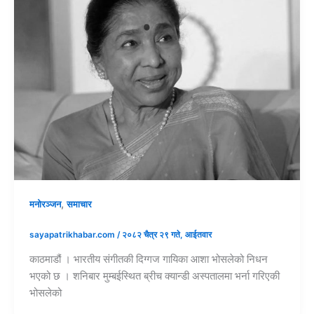
,
मनोरञ्जन
समाचार
sayapatrikhabar.com
/
२०८२ चैत्र २९ गते, आईतवार
काठमाडौं । भारतीय संगीतकी दिग्गज गायिका आशा भोसलेको निधन
भएको छ । शनिबार मुम्बईस्थित ब्रीच क्यान्डी अस्पतालमा भर्ना गरिएकी
भोसलेको