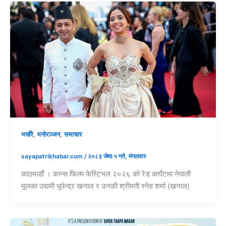
,
,
भर्खरै
मनोरञ्जन
समाचार
sayapatrikhabar.com
/
२०८३ जेष्ठ ५ गते, मंगलवार
काठमाडौं । कान्स फिल्म फेस्टिभल २०२६ को रेड कार्पेटमा नेपाली
मूलका उद्यमी भूपेन्द्र खनाल र उनकी श्रीमती स्नेह शर्मा (खनाल)