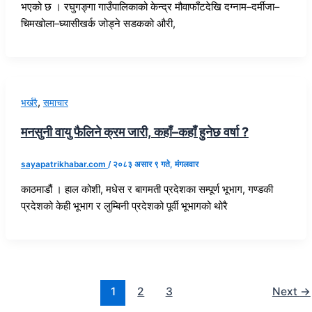
भएको छ । रघुगङ्गा गाउँपालिकाको केन्द्र मौवाफाँटदेखि दग्नाम–दर्मीजा–
चिमखोला–घ्यासीखर्क जोड्ने सडकको औरी,
,
भर्खरै
समाचार
मनसुनी वायु फैलिने क्रम जारी, कहाँ–कहाँ हुनेछ वर्षा ?
sayapatrikhabar.com
/
२०८३ असार ९ गते, मंगलवार
काठमाडौं । हाल कोशी, मधेस र बागमती प्रदेशका सम्पूर्ण भूभाग, गण्डकी
प्रदेशको केही भूभाग र लुम्बिनी प्रदेशको पूर्वी भूभागको थोरै
1
2
3
Next
→