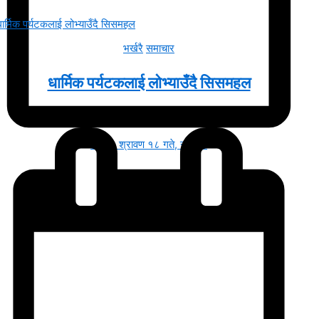
भर्खरै
समाचार
धार्मिक पर्यटकलाई लोभ्याउँदै सिसमहल
२०८३ श्रावण १८ गते, सोमबार