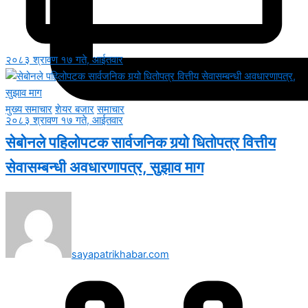
२०८३ श्रावण १७ गते, आईतवार
मुख्य समाचार
शेयर बजार
समाचार
२०८३ श्रावण १७ गते, आईतवार
सेबोनले पहिलोपटक सार्वजनिक गर्‍यो धितोपत्र वित्तीय
सेवासम्बन्धी अवधारणापत्र, सुझाव माग
sayapatrikhabar.com