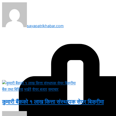
sayapatrikhabar.com
बैंक तथा बित्तिया
भर्खरै
शेयर बजार
समाचार
कुमारी बैंकको १ लाख कित्ता संस्थापक सेयर बिक्रीमा