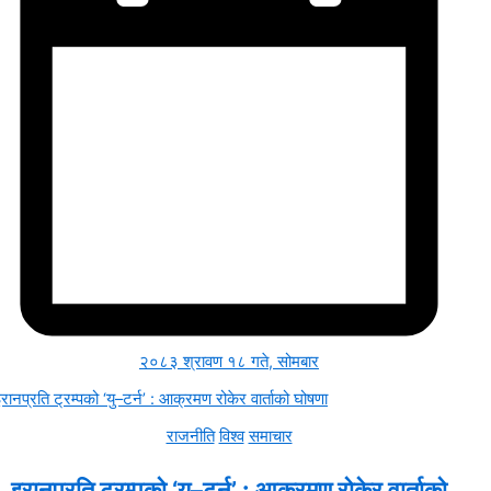
२०८३ श्रावण १८ गते, सोमबार
राजनीति
विश्व
समाचार
इरानप्रति ट्रम्पको ‘यु–टर्न’ : आक्रमण रोकेर वार्ताको