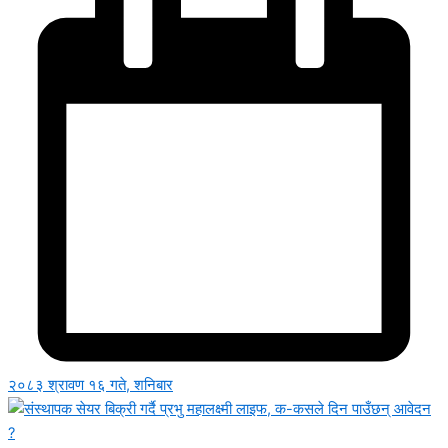
२०८३ श्रावण १६ गते, शनिबार