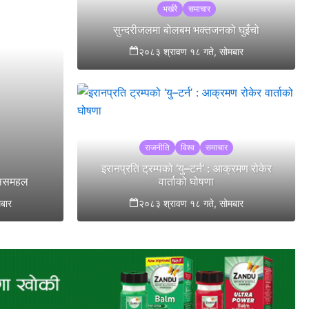
भर्खरै
समाचार
सुन्दरीजलमा बोलबम भक्तजनको घुइँचो
२०८३ श्रावण १८ गते, सोमबार
राजनीति
विश्व
समाचार
इरानप्रति ट्रम्पको ‘यु–टर्न’ : आक्रमण रोकेर
 सिसमहल
वार्ताको घोषणा
बार
२०८३ श्रावण १८ गते, सोमबार