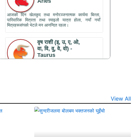
भर्खरै
समाचार
sayapatrikhabar.com
२०८३ श्रावण १८ गते, सोमबार
धार्मिक पर्यटकलाई लोभ्याउँदै सिसमहल
View All