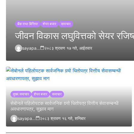
बैंक तथा बित्तिया
शेयर बजार
समाचार
जीवन विकास लघुवित्तको सेयर रजिष्ट
sayapatrikhabar.com
२०८३ श्रावण १७ गते, आईतवार
मुख्य समाचार
शेयर बजार
समाचार
सेबोनले पहिलोपटक सार्वजनिक गर्‍यो धितोपत्र वित्तीय सेवासम्बन्धी
अवधारणापत्र, सुझाव माग
sayapatrikhabar.com
२०८३ श्रावण १६ गते, शनिबार