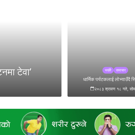
टनमा टेवा’
भर्खरै
समाचार
धार्मिक पर्यटकलाई लोभ्याउँदै
२०८३ श्रावण १८ गते, सोम