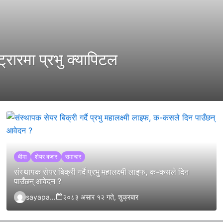
्रारमा प्रभु क्यापिटल
बीमा
शेयर बजार
समाचार
संस्थापक सेयर बिक्री गर्दै प्रभु महालक्ष्मी लाइफ, क-कसले दिन
पाउँछन् आवेदन ?
sayapatrikhabar.com
२०८३ असार १२ गते, शुक्रबार