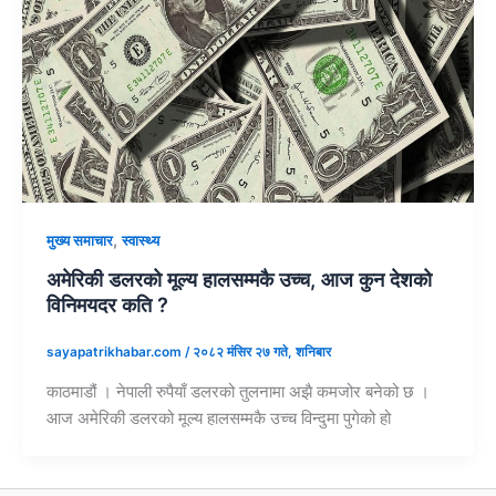
,
मुख्य समाचार
स्वास्थ्य
अमेरिकी डलरको मूल्य हालसम्मकै उच्च, आज कुन देशको
विनिमयदर कति ?
sayapatrikhabar.com
/
२०८२ मंसिर २७ गते, शनिबार
काठमाडौं । नेपाली रुपैयाँ डलरको तुलनामा अझै कमजोर बनेको छ ।
आज अमेरिकी डलरको मूल्य हालसम्मकै उच्च विन्दुमा पुगेको हो