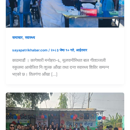
,
समाचार
स्वास्थ्य
sayapatrikhabar.com
/
२०८३ जेष्ठ १० गते, आईतवार
काठमाडौं । कागेश्वरी मनोहरा–६, मूलपानीस्थित बाल गीताञ्जली
स्कुलमा आयोजित निःशुल्क आँखा तथा दन्त स्वास्थ्य शिविर सम्पन्न
भएको छ। तिलगंगा आँखा […]