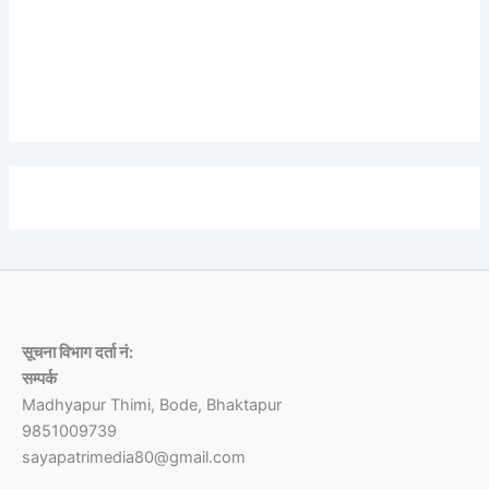
Lorem ipsum dolor sit amet, consectetur adipiscing elit.
Etiam turpis molestie, dictum esta mattis tellus sed
dignissim, metus.
सूचना विभाग दर्ता नं:
सम्पर्क
Madhyapur Thimi, Bode, Bhaktapur
9851009739
sayapatrimedia80@gmail.com