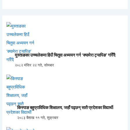
मुस्ताङका उच्चलेकमा हिउँ चितुवा अध्ययन गर्न ‘क्यामेरा ट्यापिङ’ गरिँदै
२०८२ मंसिर २२ गते, सोमबार
किस्पाङ बहुप्राविधिक शिक्षालय, जहाँ पढ्छन् सातै प्रदेशका विद्यार्थी
२०८३ बैशाख ११ गते, शुक्रबार