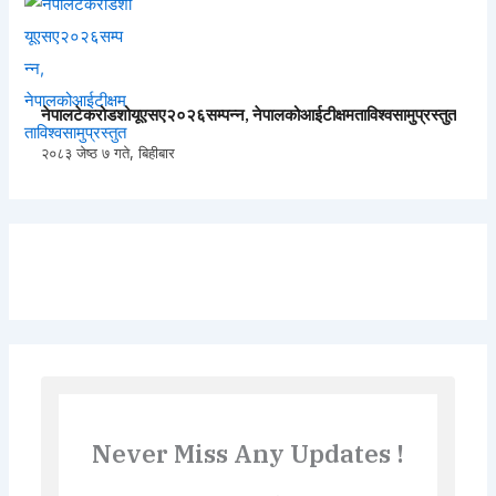
नेपालटेकरोडशोयूएसए२०२६सम्पन्न, नेपालकोआईटीक्षमताविश्वसामुप्रस्तुत
२०८३ जेष्ठ ७ गते, बिहीबार
Never Miss Any Updates !