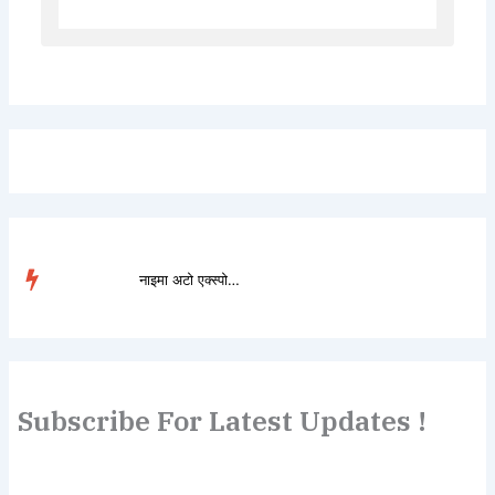
नाइमा अटो एक्स्पोमा डो...
TRENDING
Subscribe For Latest Updates !
Lorem ipsum dolor sit amet, consectetur adipiscing elit.