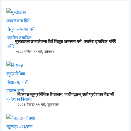
मुस्ताङका उच्चलेकमा हिउँ चितुवा अध्ययन गर्न ‘क्यामेरा ट्यापिङ’ गरिँदै
२०८२ मंसिर २२ गते, सोमबार
किस्पाङ बहुप्राविधिक शिक्षालय, जहाँ पढ्छन् सातै प्रदेशका विद्यार्थी
२०८३ बैशाख ११ गते, शुक्रबार