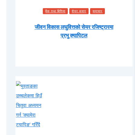
बैंक तथा बित्तिया
शेयर बजार
समाचार
जीवन विकास लघुवित्तको सेयर रजिष्ट्रारमा
प्रभु क्यापिटल