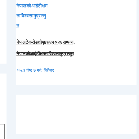
नेपालटेकरोडशोयूएसए२०२६सम्पन्न,
नेपालकोआईटीक्षमताविश्वसामुप्रस्तुत
२०८३ जेष्ठ ७ गते, बिहीबार