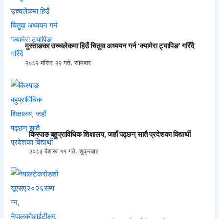
मुस्ताङका उच्चलेकमा हिउँ चितुवा अध्ययन गर्न ‘क्यामेरा ट्यापिङ’ गरिँदै
२०८२ मंसिर २२ गते, सोमबार
किस्पाङ बहुप्राविधिक शिक्षालय, जहाँ पढ्छन् सातै प्रदेशका विद्यार्थी
२०८३ बैशाख ११ गते, शुक्रबार