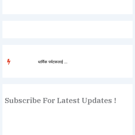
धार्मिक पर्यटकलाई लोभ�...
TRENDING
Subscribe For Latest Updates !
Lorem ipsum dolor sit amet, consectetur adipiscing elit.
Etiam turpis molestie, dictum esta mattis tellus sed
dignissim, metus.