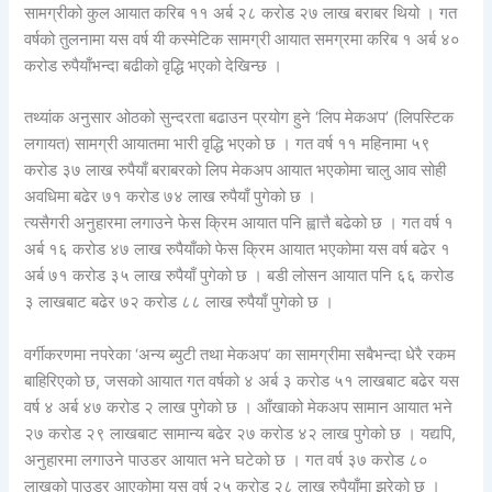
सामग्रीको कुल आयात करिब ११ अर्ब २८ करोड २७ लाख बराबर थियो । गत
वर्षको तुलनामा यस वर्ष यी कस्मेटिक सामग्री आयात समग्रमा करिब १ अर्ब ४०
करोड रुपैयाँभन्दा बढीको वृद्धि भएको देखिन्छ ।
तथ्यांक अनुसार ओठको सुन्दरता बढाउन प्रयोग हुने ‘लिप मेकअप’ (लिपस्टिक
लगायत) सामग्री आयातमा भारी वृद्धि भएको छ । गत वर्ष ११ महिनामा ५९
करोड ३७ लाख रुपैयाँ बराबरको लिप मेकअप आयात भएकोमा चालु आव सोही
अवधिमा बढेर ७१ करोड ७४ लाख रुपैयाँ पुगेको छ ।
त्यसैगरी अनुहारमा लगाउने फेस क्रिम आयात पनि ह्वात्तै बढेको छ । गत वर्ष १
अर्ब १६ करोड ४७ लाख रुपैयाँको फेस क्रिम आयात भएकोमा यस वर्ष बढेर १
अर्ब ७१ करोड ३५ लाख रुपैयाँ पुगेको छ । बडी लोसन आयात पनि ६६ करोड
३ लाखबाट बढेर ७२ करोड ८८ लाख रुपैयाँ पुगेको छ ।
वर्गीकरणमा नपरेका ‘अन्य ब्युटी तथा मेकअप’ का सामग्रीमा सबैभन्दा धेरै रकम
बाहिरिएको छ, जसको आयात गत वर्षको ४ अर्ब ३ करोड ५१ लाखबाट बढेर यस
वर्ष ४ अर्ब ४७ करोड २ लाख पुगेको छ । आँखाको मेकअप सामान आयात भने
२७ करोड २९ लाखबाट सामान्य बढेर २७ करोड ४२ लाख पुगेको छ । यद्यपि,
अनुहारमा लगाउने पाउडर आयात भने घटेको छ । गत वर्ष ३७ करोड ८०
लाखको पाउडर आएकोमा यस वर्ष २५ करोड २८ लाख रुपैयाँमा झरेको छ ।