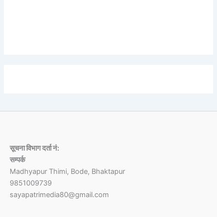
Lorem ipsum dolor sit amet, consectetur adipiscing elit.
Etiam turpis molestie, dictum esta mattis tellus sed
dignissim, metus.
सूचना विभाग दर्ता नं:
सम्पर्क
Madhyapur Thimi, Bode, Bhaktapur
9851009739
sayapatrimedia80@gmail.com