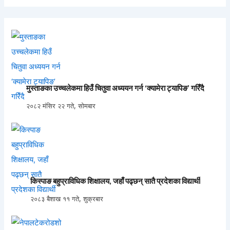
मुस्ताङका उच्चलेकमा हिउँ चितुवा अध्ययन गर्न ‘क्यामेरा ट्यापिङ’ गरिँदै
२०८२ मंसिर २२ गते, सोमबार
किस्पाङ बहुप्राविधिक शिक्षालय, जहाँ पढ्छन् सातै प्रदेशका विद्यार्थी
२०८३ बैशाख ११ गते, शुक्रबार