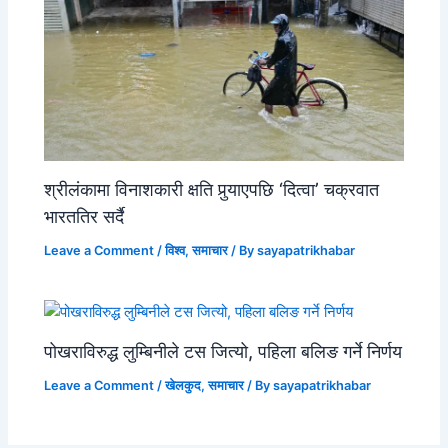
श्रीलंकामा विनाशकारी क्षति पुर्‍याएपछि ‘दित्वा’ चक्रवात
भारततिर सर्दै
Leave a Comment
/
विश्व
,
समाचार
/ By
sayapatrikhabar
पोखराविरुद्ध लुम्बिनीले टस जित्यो, पहिला बलिङ गर्ने निर्णय
Leave a Comment
/
खेलकुद
,
समाचार
/ By
sayapatrikhabar