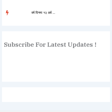
वर्ष दिनमा १३ अर्ब ७७ क�...
TRENDING
Subscribe For Latest Updates !
Lorem ipsum dolor sit amet, consectetur adipiscing elit.
Etiam turpis molestie, dictum esta mattis tellus sed
dignissim, metus.