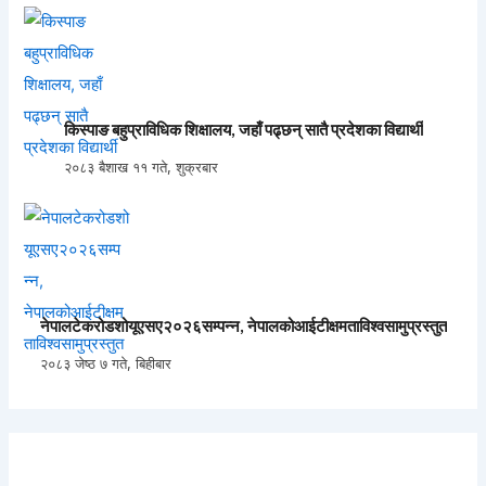
किस्पाङ बहुप्राविधिक शिक्षालय, जहाँ पढ्छन् सातै प्रदेशका विद्यार्थी
२०८३ बैशाख ११ गते, शुक्रबार
नेपालटेकरोडशोयूएसए२०२६सम्पन्न, नेपालकोआईटीक्षमताविश्वसामुप्रस्तुत
२०८३ जेष्ठ ७ गते, बिहीबार