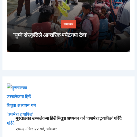
समाचार
‘घुम्ने संस्कृतिले आन्तरिक पर्यटनमा टेवा’
मुस्ताङका उच्चलेकमा हिउँ चितुवा अध्ययन गर्न ‘क्यामेरा ट्यापिङ’ गरिँदै
२०८२ मंसिर २२ गते, सोमबार