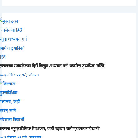
ुस्ताङका उच्चलेकमा हिउँ चितुवा अध्ययन गर्न ‘क्यामेरा ट्यापिङ’ गरिँदै
०८२ मंसिर २२ गते, सोमबार
िस्पाङ बहुप्राविधिक शिक्षालय, जहाँ पढ्छन् सातै प्रदेशका विद्यार्थी
०८३ बैशाख ११ गते, शुक्रबार