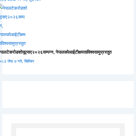
ेपालटेकरोडशोयूएसए२०२६सम्पन्न, नेपालकोआईटीक्षमताविश्वसामुप्रस्तुत
०८३ जेष्ठ ७ गते, बिहीबार