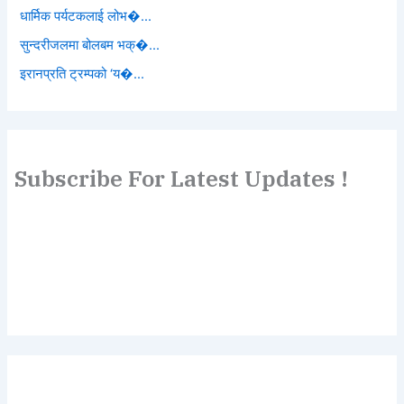
धार्मिक पर्यटकलाई लोभ�...
सुन्दरीजलमा बोलबम भक्�...
इरानप्रति ट्रम्पको ‘य�...
Subscribe For Latest Updates !
Lorem ipsum dolor sit amet, consectetur adipiscing elit.
Etiam turpis molestie, dictum esta mattis tellus sed
dignissim, metus.