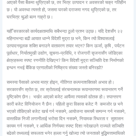
आएको पैसा बैंकमा थुप्रिएको छ, तर भित्र उत्पादन र अवसरको चक्र गतिहीन
छ। यो अवस्था त्यस्तो हो, जसमा घरको दराजमा नगद थुप्रिएको छ, तर
घरभित्र चुल्हो बल्न गाह्रो छ।
यहीँ सरकारको कार्यदक्षतामाथि सबैभन्दा ठूलो प्रश्न उठ्छ। यदि देशसँग २२
महिनाभन्दा बढी आयात धान्ने विदेशी मुद्रा छ भने, किन त्यो विश्वासलाई
उत्पादनमूलक शक्ति बनाउने वातावरण तयार भएन? किन ऊर्जा, कृषि , पर्यटन
पूर्वाधार, निर्यातमुखी उद्योग, सूचना–प्रविधि, र रोजगारी सृजनासँग जोडिएका
क्षेत्रहरूमा स्पष्ट रणनीति देखिएन? किन विदेशी मुद्रा सञ्चिति देश निर्माणको
इन्धन नभई बैंकिङ प्रणालीको निष्क्रिय संख्या जस्तो बनिरह्यो?
समस्या पैसाको अभाव मात्र होइन, नीतिगत कल्पनाशक्तिको अभाव हो।
सरकारसँग स्रोत छ, तर स्रोतलाई संरचनात्मक रूपान्तरणमा रूपान्तरण गर्ने
दृष्टिकोण छैन। भर्खर आएको बजेट आफैंमा त्यसको द्योतक हो। रुपान्तरण
कारी बजेट विनियोजन नै छैन। पहिलो कुरा विकास बजेट नै कमजोर छ भने
भएको तोकिएको बजेट खर्च गर्न नसक्ने, आयोजना समयमै सम्पन्न गर्न नसक्ने,
वास्तविक निजी लगानीलाई भरोसा दिन नसक्ने, नियामक स्थिरता र सुशासन
कायम गर्न नसक्ने, र आर्थिक निर्णयमा स्पष्ट दिशा नदेखाउने राज्यले सञ्चिति
बढेको तथ्यलाई सफलता भनेर हल्ला गर्नु खोज्दा त्यो जनताको बुद्धिमत्तामाथिको