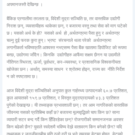
अपमानजस्तै देखिन्छ ।
बैंकिङ प्रणालीमा तरलता छ, विदेशी मुद्रा सञ्चिति छ, तर वास्तविक उद्योगी
निराश छन्, व्यवसायीहरू थाकेका छन्, र बजारमा वस्तु तथा सेवा को माग घटेको
छ। यसको अर्थ के हो? यसको अर्थ हो ,अर्थतन्त्रमा पैसा हुनु र अर्थतन्त्र
चल्नु दुई फरक कुरा हुन्। भ्रष्ट संरचनाले थला परेको अर्थतन्त्रमा
लगानीकर्ता भविष्यप्रति आश्वस्त नभएसम्म पैसा बैंक खातामा डिपोजिट को रूपमा
बस्छ, उद्योगमा जाँदैन। किनकि उद्योगीहरु आफैंमा सक्षम छैनन या उद्यमीले
नीतिगत स्थिरता, ऊर्जा, पूर्वाधार, कर–व्यवस्था, र प्रशासनिक विश्वसनीयता
खोजेका छन। अर्थात्, समस्या साधन र श्रोतमा होइन, राज्य का नीति निर्देश
न को स्पष्टतामा छ।
आज विदेशी मुद्रा सञ्चितिको अनुपात कुल गार्हस्थ्य उत्पादनको ६०.७ प्रतिशत,
कुल आयातको १५९.७ प्रतिशत, र विस्तृत मुद्राप्रदायको ४३.३ प्रतिशत
पुगेको देखाइन्छ। यी तथ्याङ्क प्रभावशाली छन्। तर आम नागरिकको वास्तविक
जीवनमा यसको प्रतिबिम्ब कहाँ छ? बजारमा मूल्यवृद्धिको चाप किन छ? साना
व्यापारी सटर बन्द गर्दै किन हिँडिरहेका छन्? रोजगारीको सम्मानजनक अवसर
किन बढेको छैन? युवाले स्वदेशमै भविष्य देख्ने वातावरण किन बनेको छैन? यदि
तथ्याङ्क र जनजीवनबीच यति ठूलो दूरी छ भने समस्या डेटामा होइन, डेटाको