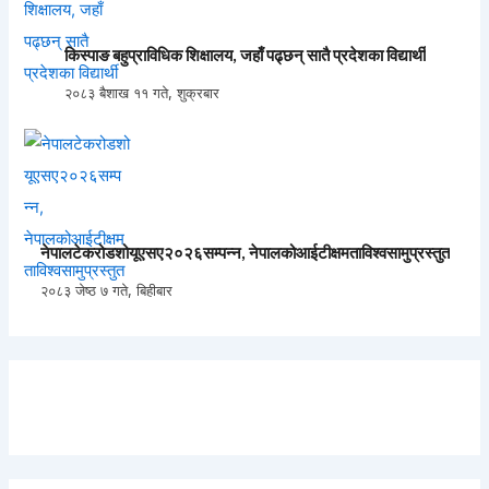
किस्पाङ बहुप्राविधिक शिक्षालय, जहाँ पढ्छन् सातै प्रदेशका विद्यार्थी
२०८३ बैशाख ११ गते, शुक्रबार
नेपालटेकरोडशोयूएसए२०२६सम्पन्न, नेपालकोआईटीक्षमताविश्वसामुप्रस्तुत
२०८३ जेष्ठ ७ गते, बिहीबार