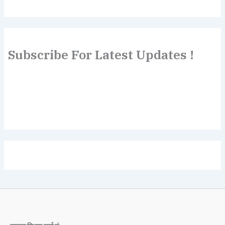
Subscribe For Latest Updates !
Lorem ipsum dolor sit amet, consectetur adipiscing elit.
Etiam turpis molestie, dictum esta mattis tellus sed
dignissim, metus.