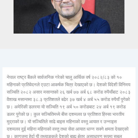
नेपाल राष्ट्र बैंकले सार्वजनिक गरेको चालु आर्थिक वर्ष २०८२/८३ को १०
महिनाको प्रतिवेदनले एउटा आकर्षक चित्र देखाएको छ। देशको विदेशी विनिमय
सञ्चिति २०८२ असार मसान्तको २६ खर्ब ७७ अर्ब ६८ करोड रुपैयाँबाट २०८३
वैशाख मसान्तमा ३८.३ प्रतिशतले बढेर ३७ खर्ब ४ अर्ब ५५ करोड रुपैयाँ पुगेको
छ। अमेरिकी डलरमा यो सञ्चिति १९ अर्ब ५० करोडबाट २४ अर्ब १९ करोड
डलर पुगेको छ। कुल सञ्चितिमध्ये बीस दशमलव छ प्रतिशत हिस्सा भारतीय
मुद्राको छ। यो सञ्चितिले साढे बाइस महिनाको वस्तु आयात र उन्नाइस
दशमलव दुई महिना महिनाको वस्तु तथा सेवा आयात धान्न सक्ने क्षमता देखाएको
छ। कागजमा हेर्दा यी तथ्याङ्कले देशको बाह्य क्षेत्र असाधारण रूपमा सबल