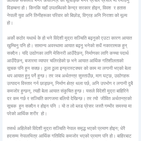
आर्थिक सफलता भनेर अर्थतन्त्र को सूचाङ्क भनेर प्रचार प्रसार मा रमाउनु
विडम्बना हो। किनकि यहाँ उपलब्धिको केन्द्र सरकार होइन, विवश र हतास
नेपाली युवा अनि तिनीहरूका परिवार को बिछोड, विग्रह अनि निराशा को मूल्य
हो।
अर्को कठोर यथार्थ के हो भने विदेशी मुद्रा सञ्चिति बढ्नुको एउटा कारण आयात
खुम्चिनु पनि हो। सामान्य अवस्थामा आयात बढ्नु भनेको सधैं नकारात्मक हुन्
सक्दैन। यदि उद्योगका लागि मेसिनरी आउँदैछन्, निर्माणका लागि कच्चा पदार्थ
आउँदैछन्, बजारमा व्यापार चलिरहेको छ भने आयात आर्थिक गतिशीलताको
सूचक पनि हुन सक्छ। ठूला ठूला इन्फ्रास्टक्चर को काम मा लगानी भएको बेला
थप आयात हुनु पर्ने हुन्छ। तर जब अर्थतन्त्र सुस्ताउँछ, माग घट्छ, उद्योगहरू
उत्पादन विस्तार गर्न छाड्छन्, निर्माण क्षेत्र थला पर्छ, अनि उपभोग र लगानी दुबै
कमजोर हुन्छन्, त्यही बेला आयात संकुचित हुन्छ। यसले विदेशी मुद्रा बाहिरिने
दर कम गर्छ र सञ्चिति कागजमा बलियो देखिन्छ। तर त्यो जीवित अर्थतन्त्रको
सूचक हुन सक्दैन र होइन पनि । यो त लो ब्लड प्रेसर जस्तै गम्भीर समस्या मा
परेको आर्थिक शरीर हो।
तसर्थ अहिलेको विदेशी मुद्रा सञ्चिति नेपाल समृद्ध भएको प्रमाण होइन; धेरै
हदसम्म नेपालभित्र आर्थिक गतिविधि कमजोर भएको प्रमाण पनि हो। बाहिरबाट