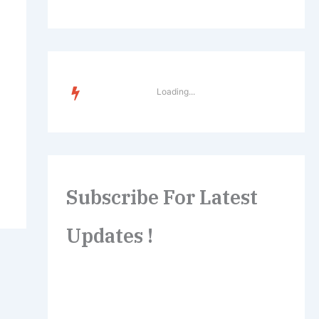
TREN
DING
Subscribe For Latest
Updates !
Lorem ipsum dolor sit amet,
consectetur adipiscing elit. Etiam turpis
molestie, dictum esta mattis tellus sed