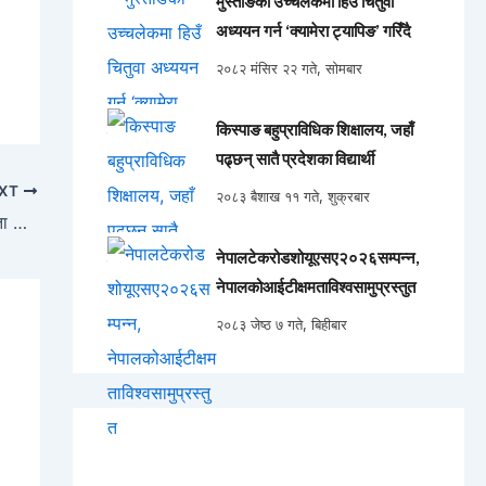
मुस्ताङका उच्चलेकमा हिउँ चितुवा
अध्ययन गर्न ‘क्यामेरा ट्यापिङ’ गरिँदै
२०८२ मंसिर २२ गते, सोमबार
किस्पाङ बहुप्राविधिक शिक्षालय, जहाँ
पढ्छन् सातै प्रदेशका विद्यार्थी
XT
२०८३ बैशाख ११ गते, शुक्रबार
वैदेशिक मुद्राको बचतमा सम्वृद्धि तर अर्थतन्त्रको सुस्तता किन ?
नेपालटेकरोडशोयूएसए२०२६सम्पन्न,
नेपालकोआईटीक्षमताविश्वसामुप्रस्तुत
२०८३ जेष्ठ ७ गते, बिहीबार