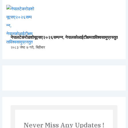
नेपालटेकरोडशोयूएसए२०२६सम्पन्न, नेपालकोआईटीक्षमताविश्वसामुप्रस्तुत
२०८३ जेष्ठ ७ गते, बिहीबार
Never Miss Any Updates !