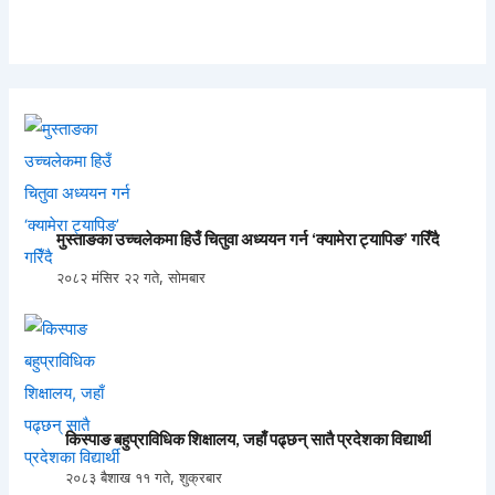
मुस्ताङका उच्चलेकमा हिउँ चितुवा अध्ययन गर्न ‘क्यामेरा ट्यापिङ’ गरिँदै
२०८२ मंसिर २२ गते, सोमबार
किस्पाङ बहुप्राविधिक शिक्षालय, जहाँ पढ्छन् सातै प्रदेशका विद्यार्थी
२०८३ बैशाख ११ गते, शुक्रबार