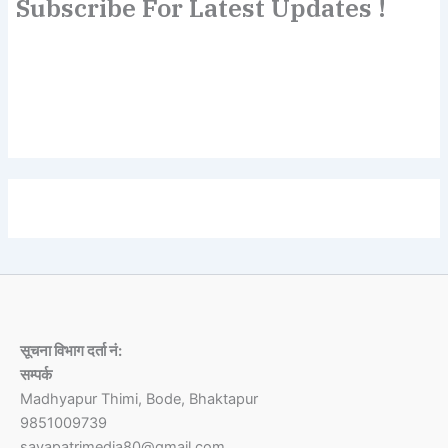
Subscribe For Latest Updates !
Lorem ipsum dolor sit amet, consectetur adipiscing elit.
Etiam turpis molestie, dictum esta mattis tellus sed
dignissim, metus.
सूचना विभाग दर्ता नं:
सम्पर्क
Madhyapur Thimi, Bode, Bhaktapur
9851009739
sayapatrimedia80@gmail.com