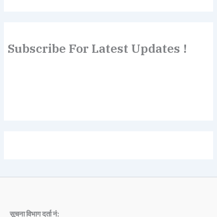
Subscribe For Latest Updates !
Lorem ipsum dolor sit amet, consectetur adipiscing elit.
Etiam turpis molestie, dictum esta mattis tellus sed
dignissim, metus.
सूचना विभाग दर्ता नं: