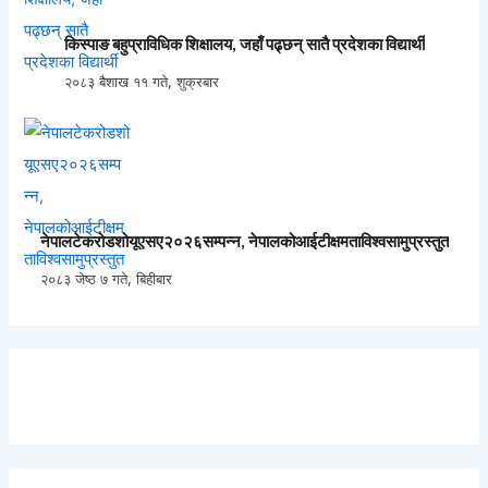
किस्पाङ बहुप्राविधिक शिक्षालय, जहाँ पढ्छन् सातै प्रदेशका विद्यार्थी
२०८३ बैशाख ११ गते, शुक्रबार
नेपालटेकरोडशोयूएसए२०२६सम्पन्न, नेपालकोआईटीक्षमताविश्वसामुप्रस्तुत
२०८३ जेष्ठ ७ गते, बिहीबार