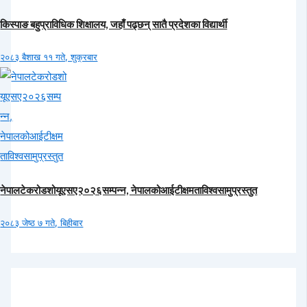
किस्पाङ बहुप्राविधिक शिक्षालय, जहाँ पढ्छन् सातै प्रदेशका विद्यार्थी
२०८३ बैशाख ११ गते, शुक्रबार
नेपालटेकरोडशोयूएसए२०२६सम्पन्न, नेपालकोआईटीक्षमताविश्वसामुप्रस्तुत
२०८३ जेष्ठ ७ गते, बिहीबार