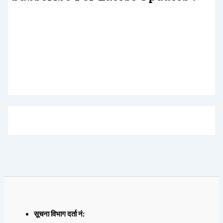
Lorem ipsum dolor sit amet, consectetur adipiscing elit.
Etiam turpis molestie, dictum esta mattis tellus sed
dignissim, metus.
सूचना विभाग दर्ता नं: