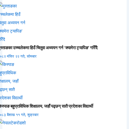
ुस्ताङका उच्चलेकमा हिउँ चितुवा अध्ययन गर्न ‘क्यामेरा ट्यापिङ’ गरिँदै
०८२ मंसिर २२ गते, सोमबार
िस्पाङ बहुप्राविधिक शिक्षालय, जहाँ पढ्छन् सातै प्रदेशका विद्यार्थी
०८३ बैशाख ११ गते, शुक्रबार