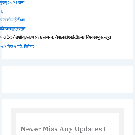
ेपालटेकरोडशोयूएसए२०२६सम्पन्न, नेपालकोआईटीक्षमताविश्वसामुप्रस्तुत
०८३ जेष्ठ ७ गते, बिहीबार
Never Miss Any Updates !