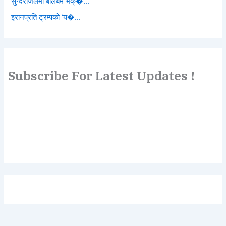
सुन्दरीजलमा बोलबम भक्�...
इरानप्रति ट्रम्पको ‘य�...
Subscribe For Latest Updates !
Lorem ipsum dolor sit amet, consectetur adipiscing elit.
Etiam turpis molestie, dictum esta mattis tellus sed
dignissim, metus.