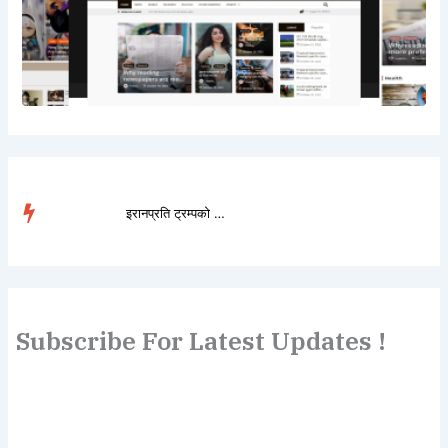
इरानप्रति ट्रम्पको ‘य�...
TRENDING
Subscribe For Latest Updates !
Lorem ipsum dolor sit amet, consectetur adipiscing elit.
Etiam turpis molestie, dictum esta mattis tellus sed
dignissim, metus.