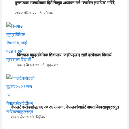
मुस्ताङका उच्चलेकमा हिउँ चितुवा अध्ययन गर्न ‘क्यामेरा ट्यापिङ’ गरिँदै
२०८२ मंसिर २२ गते, सोमबार
किस्पाङ बहुप्राविधिक शिक्षालय, जहाँ पढ्छन् सातै प्रदेशका विद्यार्थी
२०८३ बैशाख ११ गते, शुक्रबार
नेपालटेकरोडशोयूएसए२०२६सम्पन्न, नेपालकोआईटीक्षमताविश्वसामुप्रस्तुत
२०८३ जेष्ठ ७ गते, बिहीबार