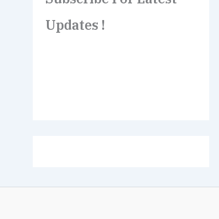
Updates !
Lorem ipsum dolor sit amet,
consectetur adipiscing elit. Etiam turpis
molestie, dictum esta mattis tellus sed
dignissim, metus.