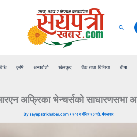
Search
विधि
कृषि
अन्तर्वार्ता
खेलकुद
बैंक तथा बित्तिया
बीमा
रएन अफ्रिका भेन्चर्सको साधारणसभा आह
By
sayapatrikhabar.com
/
२०८२ मंसिर २३ गते, मंगलवार