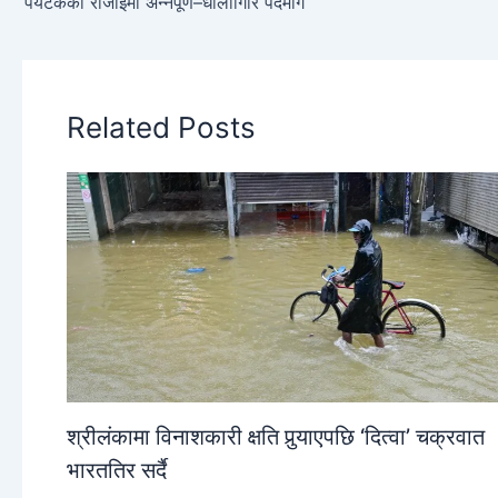
पर्यटकको रोजाइमा अन्नपूर्ण–धौलागिरि पदमार्ग
Related Posts
श्रीलंकामा विनाशकारी क्षति पुर्‍याएपछि ‘दित्वा’ चक्रवात
भारततिर सर्दै