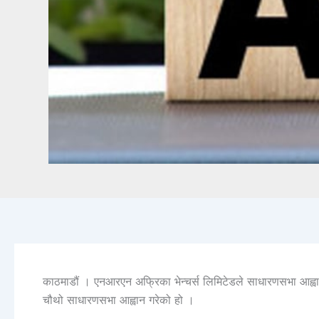
काठमाडौं । एनआरएन अफ्रिका भेन्चर्स लिमिटेडले साधारणसभा आह्
चौथो साधारणसभा आह्वान गरेको हो ।