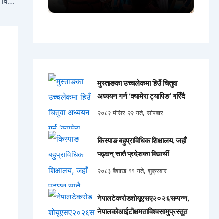
एनपिएलको पहिलो क्वालिफायरमा सुदूरपश्चिम रोयल्स र विराटनगर किङ्स भिड्दै
मुस्ताङका उच्चलेकमा हिउँ चितुवा
अध्ययन गर्न ‘क्यामेरा ट्यापिङ’ गरिँदै
२०८२ मंसिर २२ गते, सोमबार
किस्पाङ बहुप्राविधिक शिक्षालय, जहाँ
पढ्छन् सातै प्रदेशका विद्यार्थी
२०८३ बैशाख ११ गते, शुक्रबार
नेपालटेकरोडशोयूएसए२०२६सम्पन्न,
नेपालकोआईटीक्षमताविश्वसामुप्रस्तुत