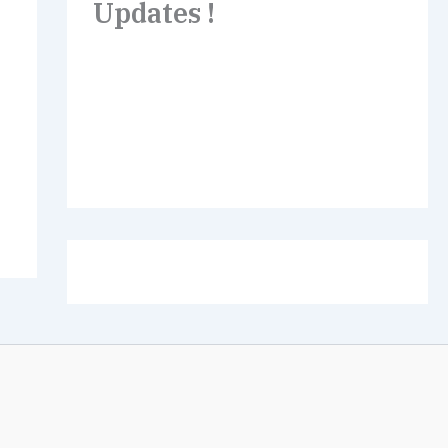
Updates !
Lorem ipsum dolor sit amet,
consectetur adipiscing elit. Etiam turpis
molestie, dictum esta mattis tellus sed
dignissim, metus.