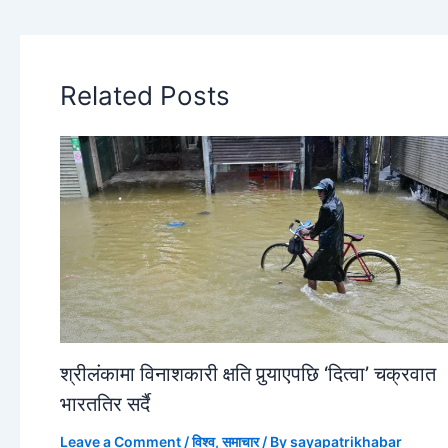
Related Posts
श्रीलंकामा विनाशकारी क्षति पुर्‍याएपछि ‘दित्वा’ चक्रवात
भारततिर सर्दै
Leave a Comment
/
विश्व
,
समाचार
/ By
sayapatrikhabar