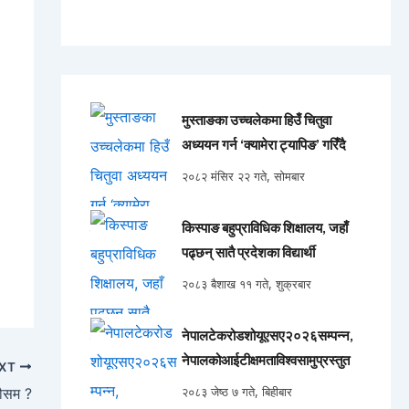
मुस्ताङका उच्चलेकमा हिउँ चितुवा
अध्ययन गर्न ‘क्यामेरा ट्यापिङ’ गरिँदै
२०८२ मंसिर २२ गते, सोमबार
किस्पाङ बहुप्राविधिक शिक्षालय, जहाँ
पढ्छन् सातै प्रदेशका विद्यार्थी
२०८३ बैशाख ११ गते, शुक्रबार
नेपालटेकरोडशोयूएसए२०२६सम्पन्न,
नेपालकोआईटीक्षमताविश्वसामुप्रस्तुत
XT
ौसम ?
२०८३ जेष्ठ ७ गते, बिहीबार