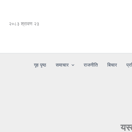
Skip
to
content
२०८३ श्रावण २३
गृह पृष्ठ
समाचार
राजनीति
बिचार
प्र
यस्