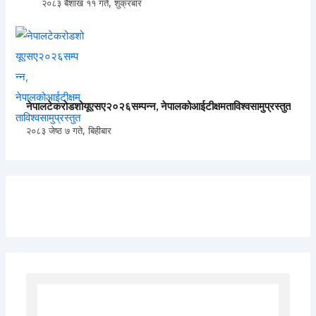
२०८३ बैशाख ११ गते, शुक्रबार
नेपालटेकरोडशोयूएसए२०२६सम्पन्न, नेपालकोआईटीक्षमताविश्वसामुप्रस्तुत
२०८३ जेष्ठ ७ गते, बिहीबार