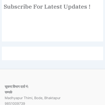
Subscribe For Latest Updates !
Lorem ipsum dolor sit amet, consectetur adipiscing elit.
Etiam turpis molestie, dictum esta mattis tellus sed
dignissim, metus.
सूचना विभाग दर्ता नं:
सम्पर्क
Madhyapur Thimi, Bode, Bhaktapur
9851009739