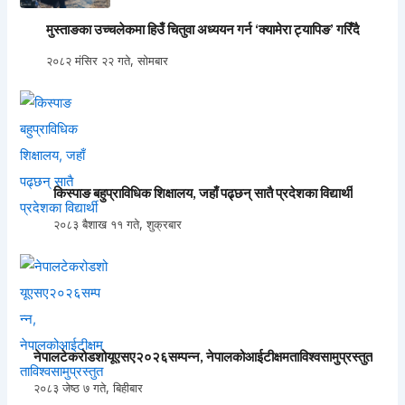
मुस्ताङका उच्चलेकमा हिउँ चितुवा अध्ययन गर्न ‘क्यामेरा ट्यापिङ’ गरिँदै
२०८२ मंसिर २२ गते, सोमबार
किस्पाङ बहुप्राविधिक शिक्षालय, जहाँ पढ्छन् सातै प्रदेशका विद्यार्थी
२०८३ बैशाख ११ गते, शुक्रबार
नेपालटेकरोडशोयूएसए२०२६सम्पन्न, नेपालकोआईटीक्षमताविश्वसामुप्रस्तुत
२०८३ जेष्ठ ७ गते, बिहीबार