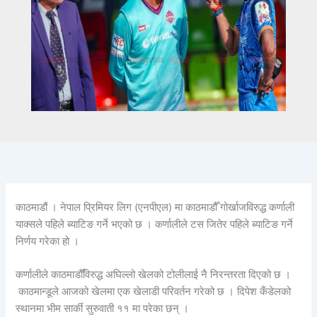
काठमाडौं । नेपाल प्रिमियर लिग (एनपीएल) मा काठमाडौँ गोर्खाजविरुद्ध कर्णाली
याक्सले पहिले ब्याटिङ गर्ने भएको छ । कर्णालीले टस जितेर पहिले ब्याटिङ गर्ने
निर्णय गरेका हो ।
कर्णालीले काठमाडौँविरुद्ध अघिल्लो खेलको टोलीलाई नै निरन्तरता दिएको छ ।
काठमान्डूले आजको खेलमा एक खेलाडी परिवर्तन गरेको छ । दिपेश कँडेलको
स्थानमा भीम सार्की सुरुवाती ११ मा परेका छन् ।