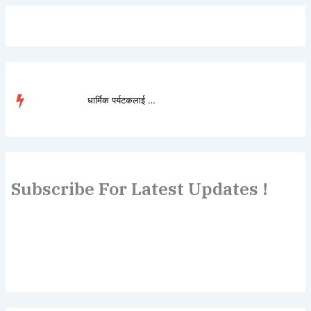
धार्मिक पर्यटकलाई लोभ�...
TRENDING
Subscribe For Latest Updates !
Lorem ipsum dolor sit amet, consectetur adipiscing elit.
Etiam turpis molestie, dictum esta mattis tellus sed
dignissim, metus.