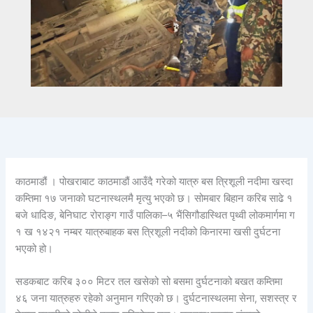
काठमाडौं । पोखराबाट काठमाडौं आउँदै गरेको यात्रु बस त्रिशूली नदीमा खस्दा
कम्तिमा १७ जनाको घटनास्थलमै मृत्यु भएको छ। सोमबार बिहान करिब साढे १
बजे धादिङ, बेनिघाट रोराङ्ग गाउँ पालिका–५ भैंसिगौडास्थित पृथ्वी लोकमार्गमा ग
१ ख १४२१ नम्बर यात्रुबाहक बस त्रिशूली नदीको किनारमा खसी दुर्घटना
भएको हो।
सडकबाट करिब ३०० मिटर तल खसेको सो बसमा दुर्घटनाको बखत कम्तिमा
४६ जना यात्रुहरु रहेको अनुमान गरिएको छ। दुर्घटनास्थलमा सेना, सशस्त्र र