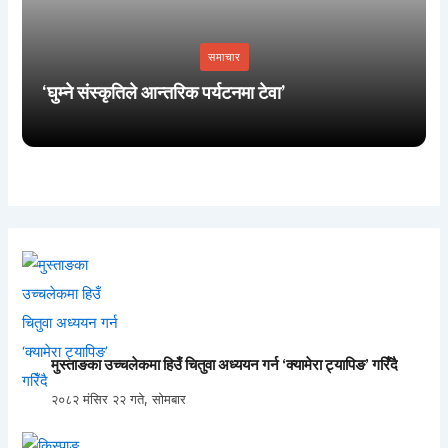
समाचार
‘घुम्ने संस्कृतिले आन्तरिक पर्यटनमा टेवा’
मुस्ताङका उच्चलेकमा हिउँ चितुवा अध्ययन गर्न ‘क्यामेरा ट्यापिङ’ गरिँदै
२०८२ मंसिर २२ गते, सोमबार