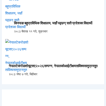
किस्पाङ बहुप्राविधिक शिक्षालय, जहाँ पढ्छन् सातै प्रदेशका विद्यार्थी
२०८३ बैशाख ११ गते, शुक्रबार
नेपालटेकरोडशोयूएसए२०२६सम्पन्न, नेपालकोआईटीक्षमताविश्वसामुप्रस्तुत
२०८३ जेष्ठ ७ गते, बिहीबार