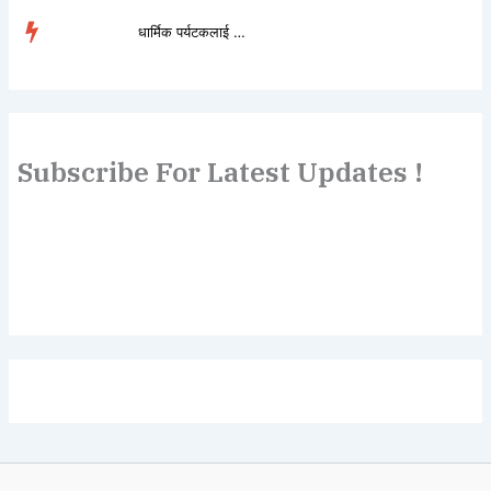
धार्मिक पर्यटकलाई लोभ�...
TRENDING
Subscribe For Latest Updates !
Lorem ipsum dolor sit amet, consectetur adipiscing elit.
Etiam turpis molestie, dictum esta mattis tellus sed
dignissim, metus.