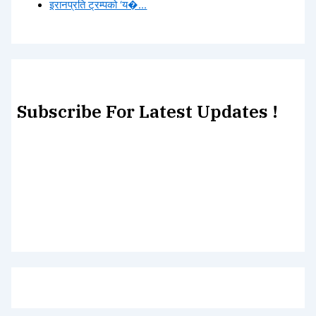
इरानप्रति ट्रम्पको ‘य�...
Subscribe For Latest Updates !
Lorem ipsum dolor sit amet, consectetur adipiscing elit.
Etiam turpis molestie, dictum esta mattis tellus sed
dignissim, metus.