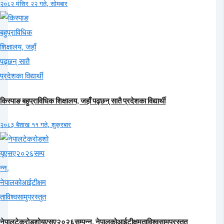
२०८२ मंसिर २२ गते, सोमबार
किस्पाङ बहुप्राविधिक शिक्षालय, जहाँ पढ्छन् सातै प्रदेशका विद्यार्थी
२०८३ बैशाख ११ गते, शुक्रबार
नेपालटेकरोडशोयूएसए२०२६सम्पन्न, नेपालकोआईटीक्षमताविश्वसामुप्रस्तुत