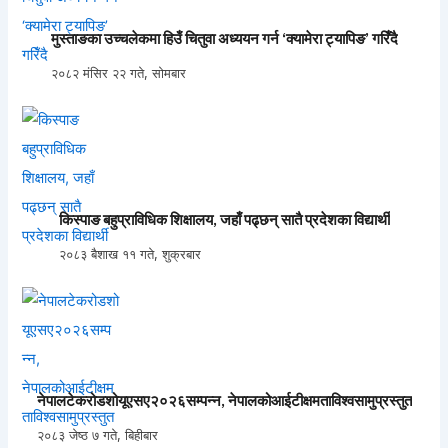
मुस्ताङका उच्चलेकमा हिउँ चितुवा अध्ययन गर्न ‘क्यामेरा ट्यापिङ’ गरिँदै
२०८२ मंसिर २२ गते, सोमबार
किस्पाङ बहुप्राविधिक शिक्षालय, जहाँ पढ्छन् सातै प्रदेशका विद्यार्थी
२०८३ बैशाख ११ गते, शुक्रबार
नेपालटेकरोडशोयूएसए२०२६सम्पन्न, नेपालकोआईटीक्षमताविश्वसामुप्रस्तुत
२०८३ जेष्ठ ७ गते, बिहीबार