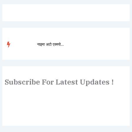
नाइमा अटो एक्स्पोमा डो...
TRENDING
Subscribe For Latest Updates !
Lorem ipsum dolor sit amet, consectetur adipiscing elit.
Etiam turpis molestie, dictum esta mattis tellus sed
dignissim, metus.