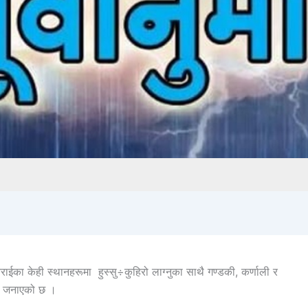
ईका केही स्थानहरूमा हुस्सु÷कुहिरो लाग्नुका साथै गण्डकी, कर्णाली र
ाले जनाएको छ ।