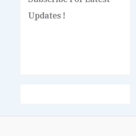
Updates !
Lorem ipsum dolor sit amet,
consectetur adipiscing elit. Etiam turpis
molestie, dictum esta mattis tellus sed
dignissim, metus.