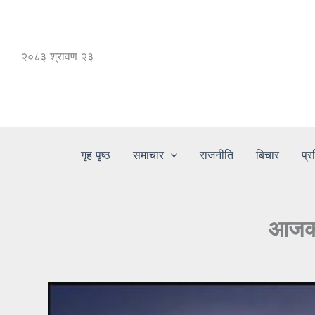
Skip
to
content
२०८३ श्रावण २३
गृह पृष्ठ
समाचार
राजनीति
बिचार
प्र
आजको 