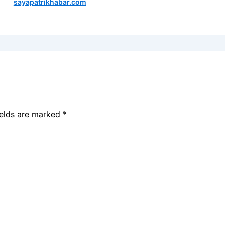
sayapatrikhabar.com
ields are marked
*