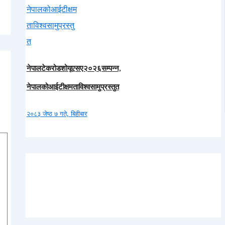
नेपालटेकरोडशोयूएसए२०२६सम्पन्न,
नेपालकोआईटीक्षमताविश्वसामुप्रस्तुत
२०८३ जेष्ठ ७ गते, बिहीबार