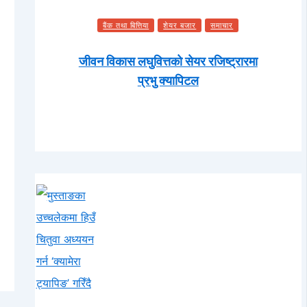
बैंक तथा बित्तिया
शेयर बजार
समाचार
जीवन विकास लघुवित्तको सेयर रजिष्ट्रारमा
प्रभु क्यापिटल