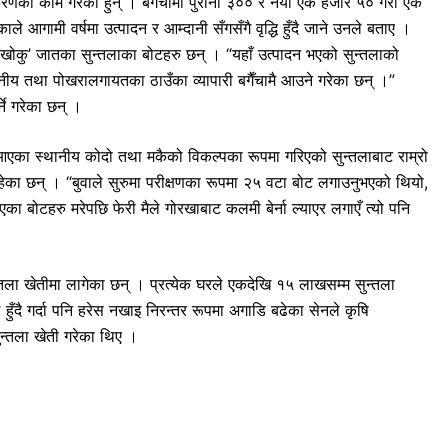
ारीकरणको काम गरेका हुन् । बगैँचामा पुराना ३०० र नयाँ एक हजार ५० गरी एक
 आगामी वर्षमा उत्पादन र आम्दानी सँगसँगै वृद्धि हुँदै जाने उनले बताए ।
खोकु’ जातका सुन्तलाका बोटहरु छन् । “यहाँ उत्पादन भएको सुन्तलाको
ानीय तथा पोखरालगायतका ठाउँका व्यापारी बगैँचामै आउने गरेका छन् ।”
ने गरेका छन् ।
दै आएका स्थानीय कोदो तथा मकैको विकल्पका रूपमा गरिएको सुन्तलाबाट राम्रो
रहेका छन् । “बुवाले सुरुमा परीक्षणका रूपमा २५ वटा बोट लगाउनुभएको थियो,
ाएका बोटहरु मरेपछि फेरी मैले गोरखाबाट कलमी बेर्ना ल्याएर लगाएँ त्यो पनि
्तला खेतीमा लागेका छन् । प्रत्येक घरले एकदेखि १५ लाखसम्म सुन्तला
ँदै गर्दा पनि हरेस नखाइ निरन्तर रूपमा अगाडि बढेका सेनले कृषि
ुन्तला खेती गरेका थिए ।