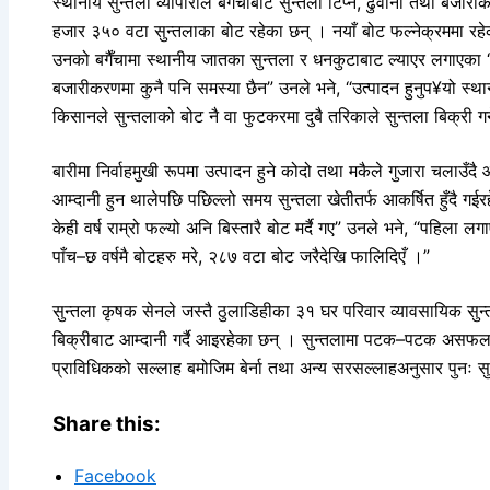
स्थानीय सुन्तला व्यापारीले बगैँचाबाट सुन्तला टिप्ने, ढुवानी तथा बज
हजार ३५० वटा सुन्तलाका बोट रहेका छन् । नयाँ बोट फल्नेक्रममा रहेकाले
उनको बगैँचामा स्थानीय जातका सुन्तला र धनकुटाबाट ल्याएर लगाएका ‘
बजारीकरणमा कुनै पनि समस्या छैन” उनले भने, “उत्पादन हुनुप¥यो स्थ
किसानले सुन्तलाको बोट नै वा फुटकरमा दुबै तरिकाले सुन्तला बिक्री गर्
बारीमा निर्वाहमुखी रूपमा उत्पादन हुने कोदो तथा मकैले गुजारा चलाउँ
आम्दानी हुन थालेपछि पछिल्लो समय सुन्तला खेतीतर्फ आकर्षित हुँदै गई
केही वर्ष राम्रो फल्यो अनि बिस्तारै बोट मर्दै गए” उनले भने, “पहिला लग
पाँच–छ वर्षमै बोटहरु मरे, २८७ वटा बोट जरैदेखि फालिदिएँ ।”
सुन्तला कृषक सेनले जस्तै ठुलाडिहीका ३१ घर परिवार व्यावसायिक सुन
बिक्रीबाट आम्दानी गर्दै आइरहेका छन् । सुन्तलामा पटक–पटक असफल हु
प्राविधिकको सल्लाह बमोजिम बेर्ना तथा अन्य सरसल्लाहअनुसार पुनः स
Share this:
Facebook