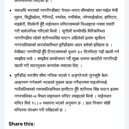
कार्यन्वयनमा ल्याएको हो ।
यसअघि भारतको नागरीगडीबाट नेपाल–भारत सीमाक्षेत्र सात माईल मेची
मुहान, सिद्धीखोला, गैरीगाउँ, रम्फोक, नयाँचोक, जोगमाईखोला, हात्तिटार,
माइबेनी, तिल्केनी हुँदै माईस्थान मन्दिरसम्मको जिआइएस नक्सा तयारी
गरी सार्वजनिक गरिएको थियो । सुगौली सन्धीपछि मिरिकस्थित
नागरीगढीमा रहेको श्रीनाथसिंह पल्टन अहिलेको इलाम सूर्योदय
नगरपालिकाको करफोकस्थित पूर्णेडाँडामा आएर बसेको इतिहास छ ।
मेचीबाट नागरीगढी हुँदै टिस्टासम्मको भूभाग ४० दिनभित्र गढी खाली गर्न
सम्झौता भयो । सम्झौता कार्यान्वयन गर्दै सुब्बा जयन्त खत्रीले नागरीगढी
खाली गरी सदरमुकाम करफोक ल्याएका थिए ।
पूर्णेडाँडा भारतीय सीमा नजिक भएको र अङ्ग्रेजले जुनसुकै बेला
आक्रमण गर्नसक्ने भएकाले मुकाम खडा गर्नेक्रममा माइजोगमाई
गाउँपालिकाको नामसालिङस्थित हात्तीटार हुँदै श्रीनाथ सिंह पल्टन इलाम
नगरपालिका–७ स्थित माइस्थान मन्दिर ल्याइएको थियो । माईस्थान
मन्दिर विसं १८८० स्थापना भएको अनुमान छ । हाल निसान सोही
मन्दिरमा संरक्षण गरी राखिएको छ ।
Share this: