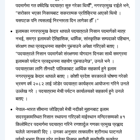
पदमार्गमा गत वर्षदेखि पदयात्रा सुरु गरेका थियौँ”, नगरप्रमुख राईले भने,
“सरोकार भएका निकायबाट सकरात्मक प्रतिक्रिया आएको थियो ।
यसपटक पनि त्यसलाई निरन्तरता दिन लागेका हौँ ।”
इलामका नगरप्रमुख केदार थापाले पदयात्राले निसान पदमार्गको मात्र
नभई, समग्र इलामको ऐतिहासिक, धार्मिक, सांस्कृतिक सम्पदाको पहिचान,
संरक्षण तथा प्रवद्र्धनमा सहयोग पु¥याउने अपेक्षा गरिएको बताए ।
“पदयात्राले निसान पदमार्गको संरक्षणमा योगदान दिनका साथै समग्रमा
इलामको पर्यटन प्रवद्र्धनमा सहयोग पु¥याउनेछ”, उनले भने ।
पदयात्राका लागि तीनवटै पालिकाबाट आर्थिक सहकार्य हुने इलाम
नगरप्रमुख केदार थापाले बताए । कोशी प्रदेश सरकारले घोषणा गरेको
भ्रमण वर्ष २०८२ लाई जोडेर पदयात्रा कार्यक्रम आयोजना गरिने उनले
उल्लेख गरे । पदयात्रामा मेची पर्यटन कार्यालयको सहकार्य हुने उनले
बताए ।
नेपाल–भारत सीमाना जोडिएको मेची नदीको मुहानबाट इलाम
सदरमुकामस्थित निसान स्थापना गरिएको माईस्थान मन्दिरसम्मको ४१
किलोमिटर पदमार्गमा पदयात्रा गरिने रणशार्दुल गणका प्रमुख प्रह्लाद
घलेले जानकारी दिए । उनका अनुसार तत्कालीन श्रीनाथ पल्टनले
पूर्वको भूभाग विजय गरेर गाडेका निसान सुगौली सन्धीपछि फर्काएर