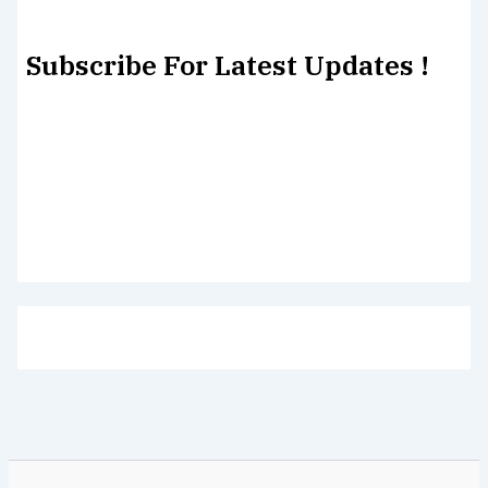
Subscribe For Latest Updates !
Lorem ipsum dolor sit amet, consectetur adipiscing elit.
Etiam turpis molestie, dictum esta mattis tellus sed
dignissim, metus.