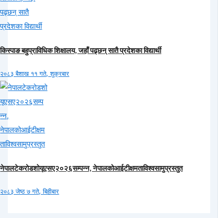
किस्पाङ बहुप्राविधिक शिक्षालय, जहाँ पढ्छन् सातै प्रदेशका विद्यार्थी
२०८३ बैशाख ११ गते, शुक्रबार
नेपालटेकरोडशोयूएसए२०२६सम्पन्न, नेपालकोआईटीक्षमताविश्वसामुप्रस्तुत
२०८३ जेष्ठ ७ गते, बिहीबार