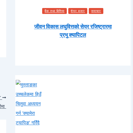
बैंक तथा बित्तिया
शेयर बजार
समाचार
जीवन विकास लघुवित्तको सेयर रजिष्ट्रारमा
प्रभु क्यापिटल
T
रीमा