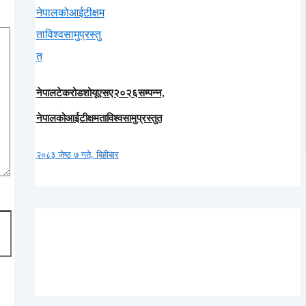
नेपालटेकरोडशोयूएसए२०२६सम्पन्न,
नेपालकोआईटीक्षमताविश्वसामुप्रस्तुत
२०८३ जेष्ठ ७ गते, बिहीबार