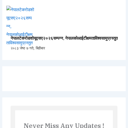
नेपालटेकरोडशोयूएसए२०२६सम्पन्न, नेपालकोआईटीक्षमताविश्वसामुप्रस्तुत
२०८३ जेष्ठ ७ गते, बिहीबार
Never Miss Any Updates !