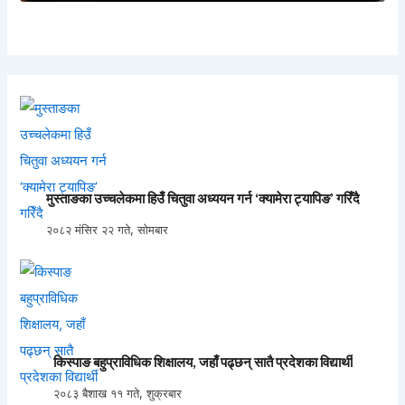
मुस्ताङका उच्चलेकमा हिउँ चितुवा अध्ययन गर्न ‘क्यामेरा ट्यापिङ’ गरिँदै
२०८२ मंसिर २२ गते, सोमबार
किस्पाङ बहुप्राविधिक शिक्षालय, जहाँ पढ्छन् सातै प्रदेशका विद्यार्थी
२०८३ बैशाख ११ गते, शुक्रबार