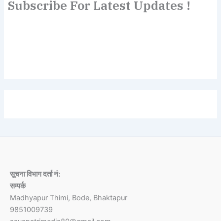
Subscribe For Latest Updates !
Lorem ipsum dolor sit amet, consectetur adipiscing elit.
Etiam turpis molestie, dictum esta mattis tellus sed
dignissim, metus.
सूचना विभाग दर्ता नं:
सम्पर्क
Madhyapur Thimi, Bode, Bhaktapur
9851009739