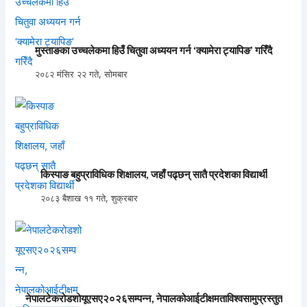
मुस्ताङका उच्चलेकमा हिउँ चितुवा अध्ययन गर्न ‘क्यामेरा ट्यापिङ’ गरिँदै
२०८२ मंसिर २२ गते, सोमबार
किस्पाङ बहुप्राविधिक शिक्षालय, जहाँ पढ्छन् सातै प्रदेशका विद्यार्थी
२०८३ बैशाख ११ गते, शुक्रबार
नेपालटेकरोडशोयूएसए२०२६सम्पन्न, नेपालकोआईटीक्षमताविश्वसामुप्रस्तुत