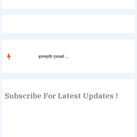
इरानप्रति ट्रम्पको ‘य�...
TRENDING
Subscribe For Latest Updates !
Lorem ipsum dolor sit amet, consectetur adipiscing elit.
Etiam turpis molestie, dictum esta mattis tellus sed
dignissim, metus.