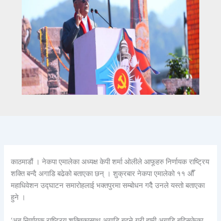
काठमाडौं । नेकपा एमालेका अध्यक्ष केपी शर्मा ओलीले आफूहरु निर्णायक राष्ट्रिय
शक्ति बन्दै अगाडि बढेको बताएका छन् । शुक्रबार नेकपा एमालेको ११ औँ
महाधिवेशन उद्घाटन समारोहलाई भक्तपुरमा सम्बोधन गदैै उनले यस्तो बताएका
हुने ।
‘अब निर्णायक राष्ट्रिय शक्तिकासाथ अगाडि बढ्ने गरी हामी अगाडि बढिसकेका