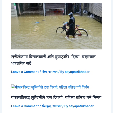
श्रीलंकामा विनाशकारी क्षति पुर्‍याएपछि ‘दित्वा’ चक्रवात
भारततिर सर्दै
Leave a Comment
/
विश्व
,
समाचार
/ By
sayapatrikhabar
पोखराविरुद्ध लुम्बिनीले टस जित्यो, पहिला बलिङ गर्ने निर्णय
Leave a Comment
/
खेलकुद
,
समाचार
/ By
sayapatrikhabar