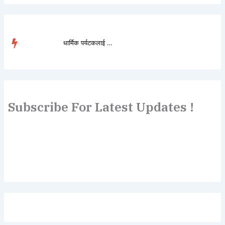
धार्मिक पर्यटकलाई लोभ�...
TRENDING
Subscribe For Latest Updates !
Lorem ipsum dolor sit amet, consectetur adipiscing elit.
Etiam turpis molestie, dictum esta mattis tellus sed
dignissim, metus.