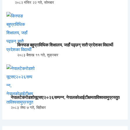
२०८२ मंसिर २२ गते, सोमबार
किस्पाङ बहुप्राविधिक शिक्षालय, जहाँ पढ्छन् सातै प्रदेशका विद्यार्थी
२०८३ बैशाख ११ गते, शुक्रबार
नेपालटेकरोडशोयूएसए२०२६सम्पन्न, नेपालकोआईटीक्षमताविश्वसामुप्रस्तुत
२०८३ जेष्ठ ७ गते, बिहीबार