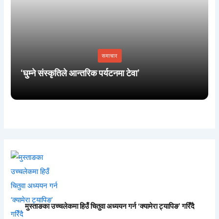
समाचार
‘घुम्ने संस्कृतिले आन्तरिक पर्यटनमा टेवा’
मुस्ताङका उच्चलेकमा हिउँ चितुवा अध्ययन गर्न ‘क्यामेरा ट्यापिङ’ गरिँदै