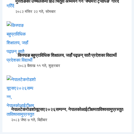
मुस्ताङका उच्चलेकमा हिउँ चितुवा अध्ययन गर्न ‘क्यामेरा ट्यापिङ’ गरिँदै
२०८२ मंसिर २२ गते, सोमबार
किस्पाङ बहुप्राविधिक शिक्षालय, जहाँ पढ्छन् सातै प्रदेशका विद्यार्थी
२०८३ बैशाख ११ गते, शुक्रबार
नेपालटेकरोडशोयूएसए२०२६सम्पन्न, नेपालकोआईटीक्षमताविश्वसामुप्रस्तुत
२०८३ जेष्ठ ७ गते, बिहीबार