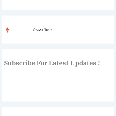
ढोरपाटन सिकार आरक्षमा ...
TRENDING
Subscribe For Latest Updates !
Lorem ipsum dolor sit amet, consectetur adipiscing elit.
Etiam turpis molestie, dictum esta mattis tellus sed
dignissim, metus.